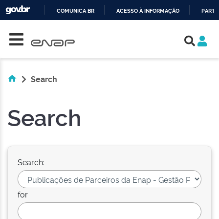
COMUNICA BR
ACESSO À INFORMAÇÃO
PARTI
Skip navigation
IR
PARA
O
CONTEÚDO
Search
Search
Search:
for