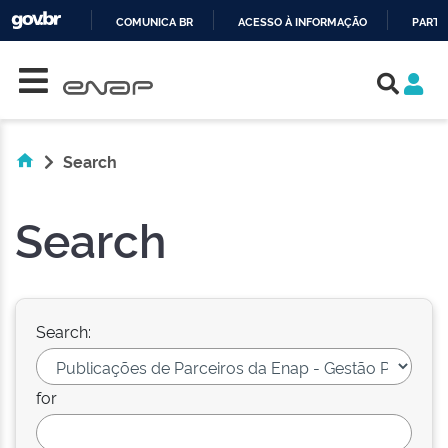
COMUNICA BR
ACESSO À INFORMAÇÃO
PARTI
Skip navigation
IR
PARA
O
CONTEÚDO
Search
Search
Search:
for