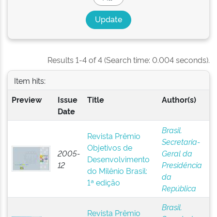
Results 1-4 of 4 (Search time: 0.004 seconds).
Item hits:
Preview
Issue
Title
Author(s)
Date
Brasil.
Revista Prêmio
Secretaria-
Objetivos de
2005-
Geral da
Desenvolvimento
12
Presidência
do Milênio Brasil:
da
1ª edição
República
Brasil.
Revista Prêmio