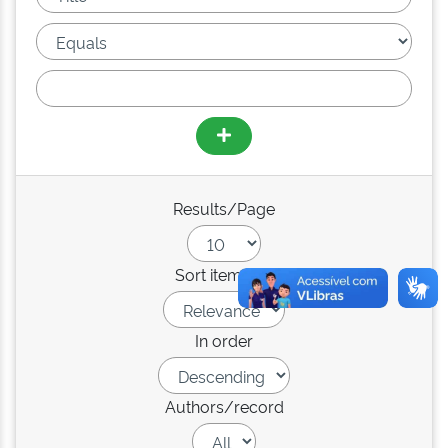
Results/Page
Sort items by
In order
Authors/record