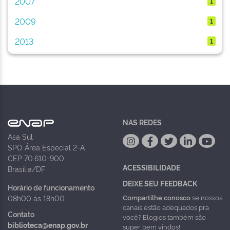
2007
1
2009
1
2013
1
NAS REDES
Asa Sul
SPO Área Especial 2-A
CEP 70.610-900
ACESSIBILIDADE
Brasília/DF
DEIXE SEU FEEDBACK
Horário de funcionamento
Compartilhe conosco
se nossos
08h00 às 18h00
canais estão adequados pra
Contato
você? Elogios também são
biblioteca@enap.gov.br
super bem vindos!