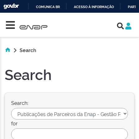
COMUNICA BR
ACESSO À INFORMAÇÃO
PARTI
Skip navigation
IR
PARA
O
CONTEÚDO
Search
Search
Search:
for