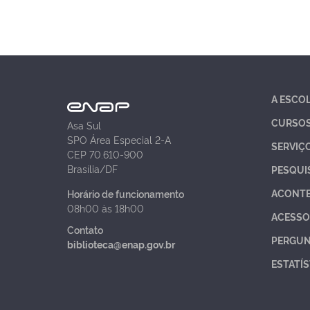
A ESCO
CURSO
Asa Sul
SPO Área Especial 2-A
SERVIÇ
CEP 70.610-900
Brasília/DF
PESQUI
ACONT
Horário de funcionamento
08h00 às 18h00
ACESSO
Contato
PERGUN
biblioteca@enap.gov.br
ESTATÍS