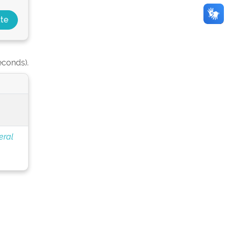
econds).
eral