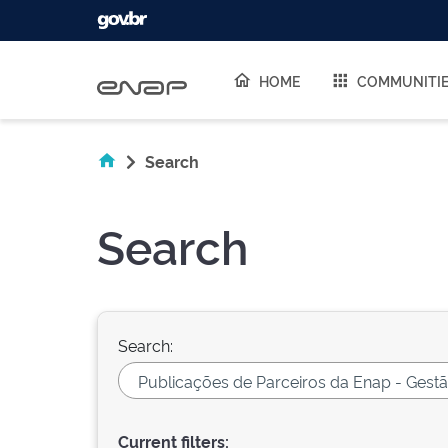
Skip navigation
HOME
COMMUNITI
Search
Search
Search:
Current filters: