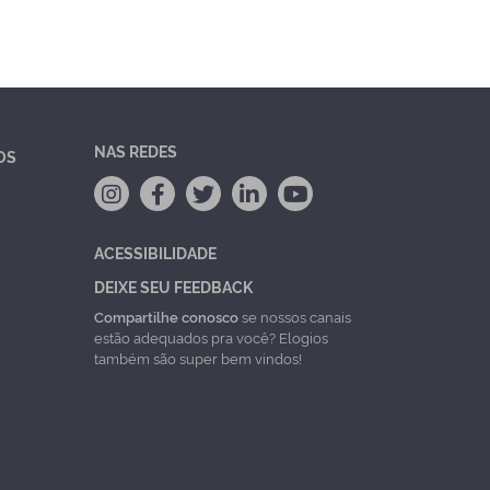
NAS REDES
OS
ACESSIBILIDADE
DEIXE SEU FEEDBACK
Compartilhe conosco
se nossos canais
estão adequados pra você? Elogios
também são super bem vindos!