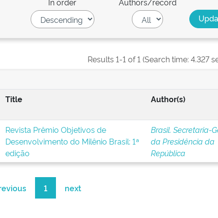
In order
Authors/record
Results 1-1 of 1 (Search time: 4.327 s
Title
Author(s)
Revista Prêmio Objetivos de
Brasil. Secretaria-G
Desenvolvimento do Milênio Brasil: 1ª
da Presidência da
edição
República
revious
1
next