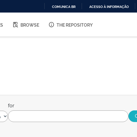
COMUNICA BR
ACESSO À INFORMAÇÃO
IR
PARA
ES
BROWSE
THE REPOSITORY
O
CONTEÚDO
for