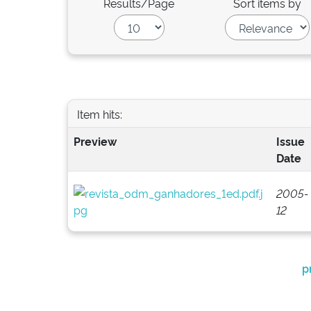
Results/Page
Sort items by
Item hits:
Preview
Issue
Date
2005-
12
p