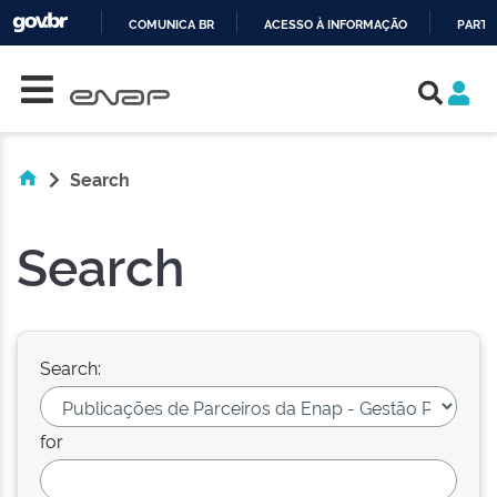
COMUNICA BR
ACESSO À INFORMAÇÃO
PARTI
Skip navigation
IR
PARA
O
CONTEÚDO
Search
Search
Search:
for