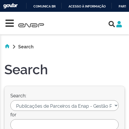
COMUNICA BR
ACESSO À INFORMAÇÃO
PARTI
Skip navigation
IR
PARA
O
CONTEÚDO
Search
Search
Search:
for