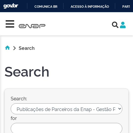
COMUNICA BR
ACESSO À INFORMAÇÃO
PARTI
Skip navigation
IR
PARA
O
CONTEÚDO
Search
Search
Search:
for