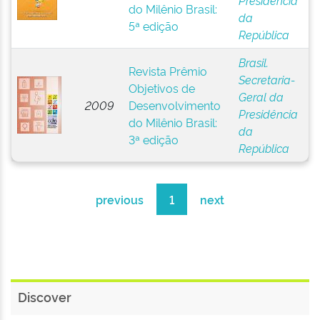
Presidência
do Milênio Brasil:
da
5ª edição
República
Brasil.
Revista Prêmio
Secretaria-
Objetivos de
Geral da
2009
Desenvolvimento
Presidência
do Milênio Brasil:
da
3ª edição
República
previous
1
next
Discover