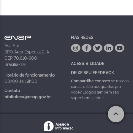
NAS REDES
Asa Sul
SPO Área Especial 2-A
CEP 70.610-900
ACESSIBILIDADE
Brasília/DF
DEIXE SEU FEEDBACK
Horário de funcionamento
Compartilhe conosco
se nossos
08h00 às 18h00
canais estão adequados pra
Contato
você? Elogios também são
biblioteca@enap.gov.br
super bem vindos!