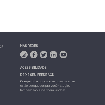
NAS REDES
OS
ACESSIBILIDADE
DEIXE SEU FEEDBACK
Compartilhe conosco
se nossos canais
estão adequados pra você? Elogios
também são super bem vindos!