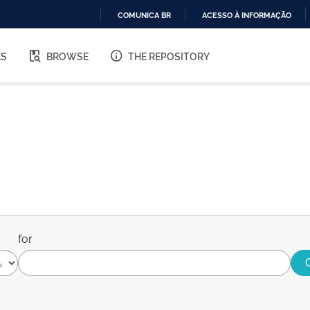
COMUNICA BR
ACESSO À INFORMAÇÃO
IR
PARA
ES
BROWSE
THE REPOSITORY
O
CONTEÚDO
for