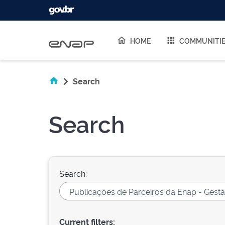
Skip navigation
HOME
COMMUNITI
Search
Search
Search:
Current filters: