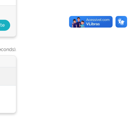
econds).