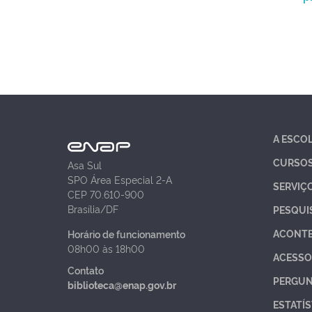
A ESCO
CURSO
Asa Sul
SPO Área Especial 2-A
SERVIÇ
CEP 70.610-900
Brasília/DF
PESQUI
ACONT
Horário de funcionamento
08h00 às 18h00
ACESSO
Contato
PERGUN
biblioteca@enap.gov.br
ESTATÍS