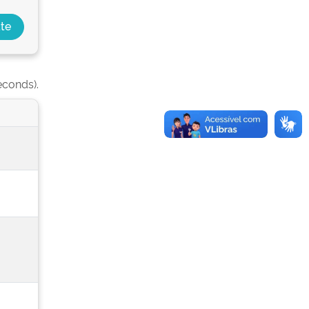
econds).