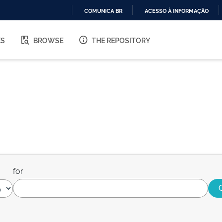
COMUNICA BR
ACESSO À INFORMAÇÃO
IR
PARA
ES
BROWSE
THE REPOSITORY
O
CONTEÚDO
for