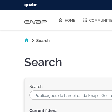
Skip navigation
HOME
COMMUNITI
Search
Search
Search:
Current filters: