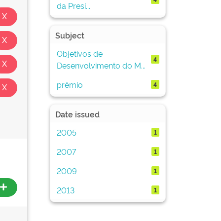
da Presi...
Subject
Objetivos de
4
Desenvolvimento do M...
prêmio
4
Date issued
2005
1
2007
1
2009
1
2013
1