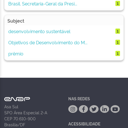
Brasil. Secretaria-Geral da Presi...
1
Subject
desenvolvimento sustentável
1
Objetivos de Desenvolvimento do M...
1
prêmio
1
NAS REDES
Asa Sul
SPO Área Especial 2-A
CEP 70.610-900
ACESSIBILIDADE
Brasília/DF