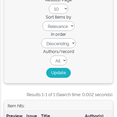
Sort items by
In order
Authors/record
Results 1-1 of 1 (Search time: 0.002 seconds).
Item hits:
Preview
Issue
Title
Author(s)