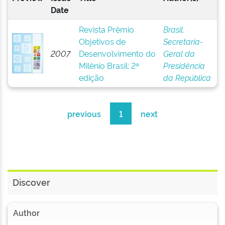
Date
Revista Prêmio
Brasil.
Objetivos de
Secretaria-
2007
Desenvolvimento do
Geral da
Milênio Brasil: 2ª
Presidência
edição
da República
previous
1
next
Discover
Author