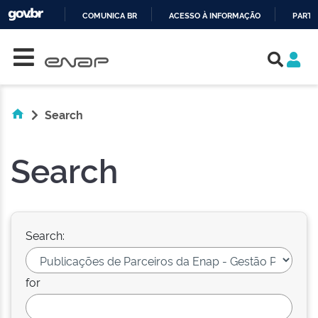
COMUNICA BR
ACESSO À INFORMAÇÃO
PARTI
Skip navigation
IR
PARA
O
CONTEÚDO
Search
Search
Search:
for