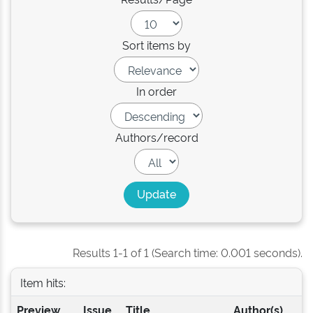
Sort items by
In order
Authors/record
Results 1-1 of 1 (Search time: 0.001 seconds).
Item hits:
Preview
Issue
Title
Author(s)