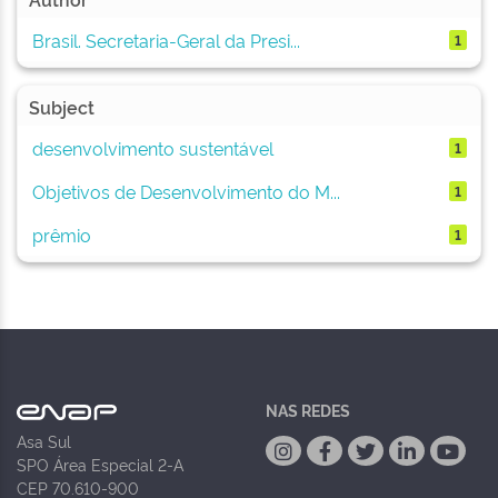
Brasil. Secretaria-Geral da Presi...
1
Subject
desenvolvimento sustentável
1
Objetivos de Desenvolvimento do M...
1
prêmio
1
NAS REDES
Asa Sul
SPO Área Especial 2-A
CEP 70.610-900