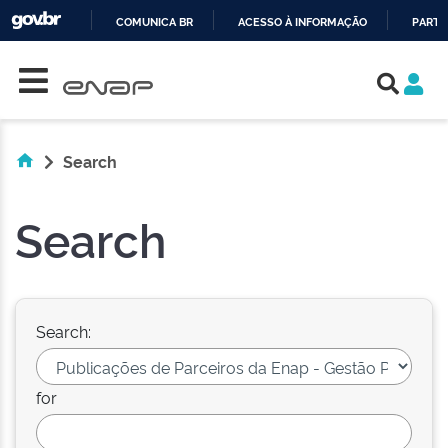
COMUNICA BR
ACESSO À INFORMAÇÃO
PARTI
Skip navigation
IR
PARA
O
CONTEÚDO
Search
Search
Search:
for