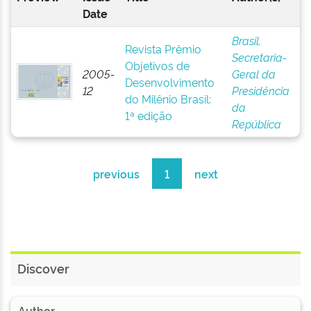
Date
Brasil.
Revista Prêmio
Secretaria-
Objetivos de
2005-
Geral da
Desenvolvimento
12
Presidência
do Milênio Brasil:
da
1ª edição
República
previous
1
next
Discover
Author