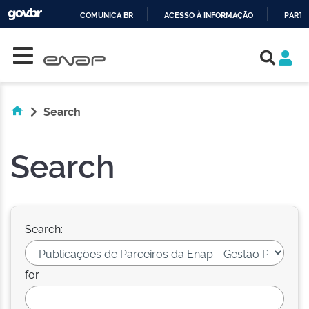
COMUNICA BR
ACESSO À INFORMAÇÃO
PARTI
Skip navigation
IR
PARA
O
CONTEÚDO
Search
Search
Search:
for