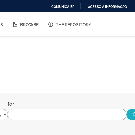
COMUNICA BR
ACESSO À INFORMAÇÃO
IR
PARA
ES
BROWSE
THE REPOSITORY
O
CONTEÚDO
for