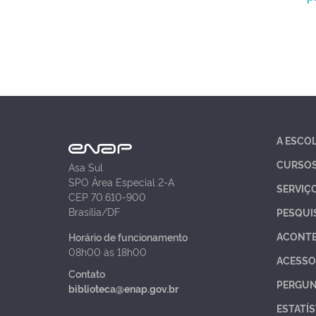
A ESCO
CURSO
Asa Sul
SPO Área Especial 2-A
SERVIÇ
CEP 70.610-900
Brasília/DF
PESQUI
ACONT
Horário de funcionamento
08h00 às 18h00
ACESSO
Contato
PERGUN
biblioteca@enap.gov.br
ESTATÍS