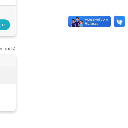
econds).