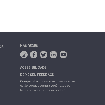
NAS REDES
OS
ACESSIBILIDADE
DEIXE SEU FEEDBACK
Compartilhe conosco
se nossos canais
estão adequados pra você? Elogios
também são super bem vindos!