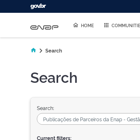
Skip navigation
HOME
COMMUNITI
Search
Search
Search:
Current filters: