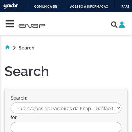
COMUNICA BR
ACESSO À INFORMAÇÃO
PARTI
Skip navigation
IR
PARA
O
CONTEÚDO
Search
Search
Search:
for