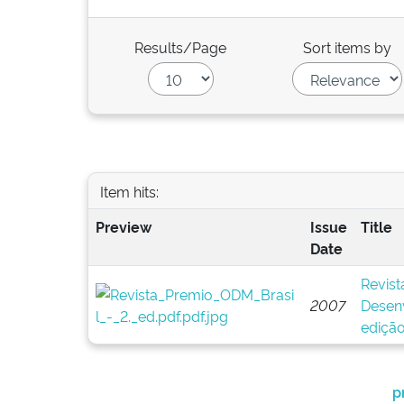
Results/Page
Sort items by
Item hits:
Preview
Issue
Title
Date
Revist
2007
Desenv
ediçã
p