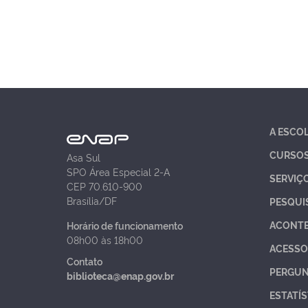
A ESCO
CURSO
Asa Sul
SPO Área Especial 2-A
SERVIÇ
CEP 70.610-900
Brasília/DF
PESQUI
ACONT
Horário de funcionamento
08h00 às 18h00
ACESSO
Contato
PERGUN
biblioteca@enap.gov.br
ESTATÍS