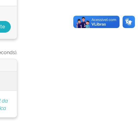
econds).
l da
ica