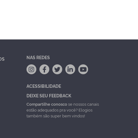
NAS REDES
OS
ACESSIBILIDADE
DEIXE SEU FEEDBACK
Compartilhe conosco
se nossos canais
estão adequados pra você? Elogios
também são super bem vindos!