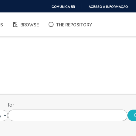
COMUNICA BR
ACESSO À INFORMAÇÃO
IR
PARA
ES
BROWSE
THE REPOSITORY
O
CONTEÚDO
for