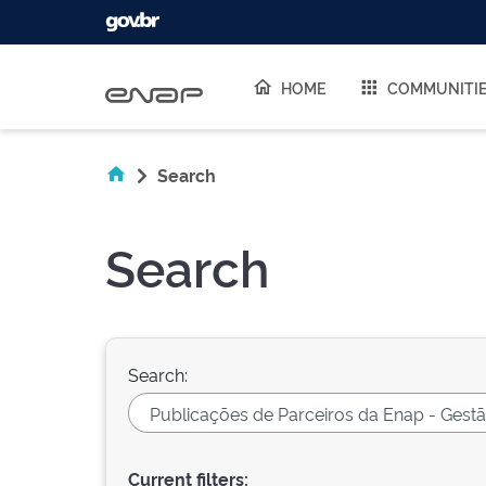
Skip navigation
HOME
COMMUNITI
Search
Search
Search:
Current filters: