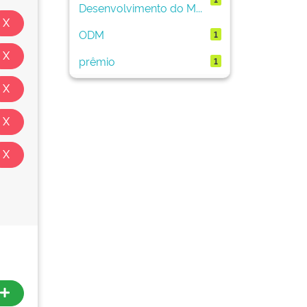
Desenvolvimento do M...
ODM
1
prêmio
1