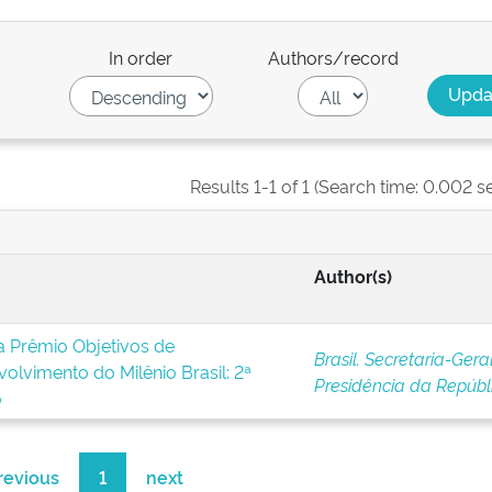
In order
Authors/record
Results 1-1 of 1 (Search time: 0.002 s
Author(s)
a Prêmio Objetivos de
Brasil. Secretaria-Gera
olvimento do Milênio Brasil: 2ª
Presidência da Repúbl
o
revious
1
next