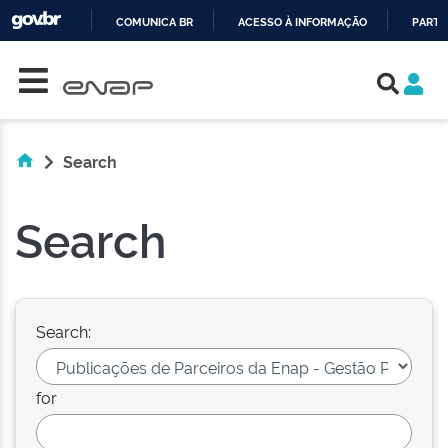
COMUNICA BR
ACESSO À INFORMAÇÃO
PARTI
Skip navigation
IR
PARA
O
CONTEÚDO
Search
Search
Search:
for