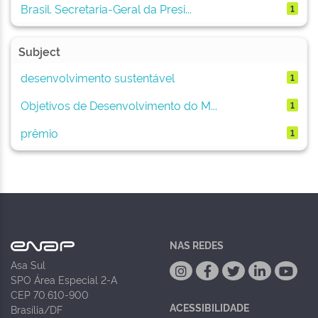
Brasil. Secretaria-Geral da Presi...
1
Subject
desenvolvimento sustentável
1
Objetivos de Desenvolvimento do M...
1
prêmio
1
NAS REDES
Asa Sul
SPO Área Especial 2-A
CEP 70.610-900
ACESSIBILIDADE
Brasília/DF