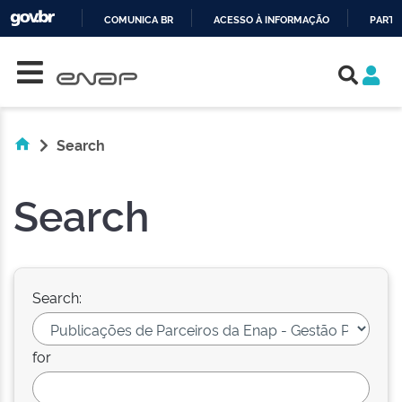
COMUNICA BR
ACESSO À INFORMAÇÃO
PARTI
Skip navigation
IR
PARA
O
CONTEÚDO
Search
Search
Search:
for