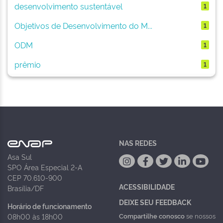
desenvolvimento sustentável
1
Objetivos de Desenvolvimento do M...
1
ODM
1
prêmio
1
NAS REDES
Asa Sul
SPO Área Especial 2-A
CEP 70.610-900
ACESSIBILIDADE
Brasília/DF
DEIXE SEU FEEDBACK
Horário de funcionamento
Compartilhe conosco
se nossos
08h00 às 18h00