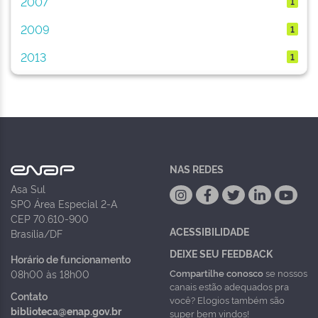
2007
1
2009
1
2013
1
NAS REDES
Asa Sul
SPO Área Especial 2-A
CEP 70.610-900
ACESSIBILIDADE
Brasília/DF
DEIXE SEU FEEDBACK
Horário de funcionamento
Compartilhe conosco
se nossos
08h00 às 18h00
canais estão adequados pra
Contato
você? Elogios também são
biblioteca@enap.gov.br
super bem vindos!