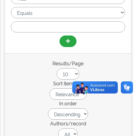
Results/Page
Sort items by
In order
Authors/record