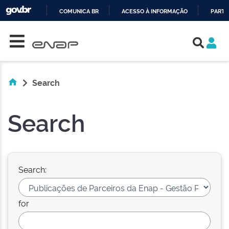
COMUNICA BR
ACESSO À INFORMAÇÃO
PARTI
Skip navigation
IR
PARA
O
CONTEÚDO
Search
Search
Search:
for