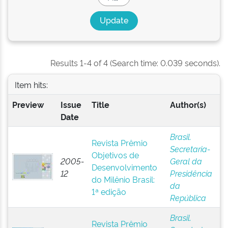
Results 1-4 of 4 (Search time: 0.039 seconds).
Item hits:
Preview
Issue
Title
Author(s)
Date
Brasil.
Revista Prêmio
Secretaria-
Objetivos de
2005-
Geral da
Desenvolvimento
12
Presidência
do Milênio Brasil:
da
1ª edição
República
Brasil.
Revista Prêmio