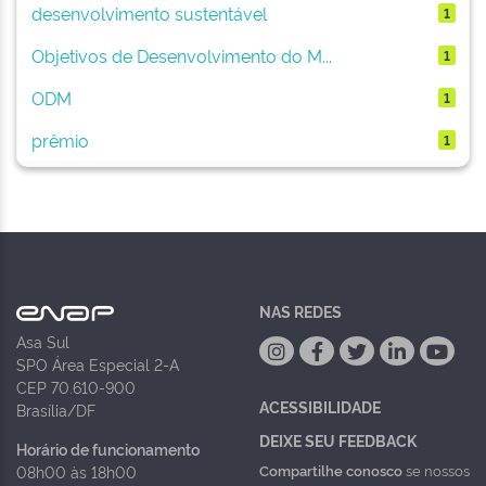
desenvolvimento sustentável
1
Objetivos de Desenvolvimento do M...
1
ODM
1
prêmio
1
NAS REDES
Asa Sul
SPO Área Especial 2-A
CEP 70.610-900
ACESSIBILIDADE
Brasília/DF
DEIXE SEU FEEDBACK
Horário de funcionamento
Compartilhe conosco
se nossos
08h00 às 18h00