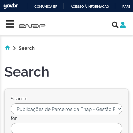
COMUNICA BR
ACESSO À INFORMAÇÃO
PARTI
Skip navigation
IR
PARA
O
CONTEÚDO
Search
Search
Search:
for