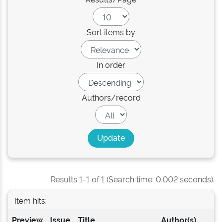
Sort items by
In order
Authors/record
Results 1-1 of 1 (Search time: 0.002 seconds).
Item hits:
Preview
Issue
Title
Author(s)