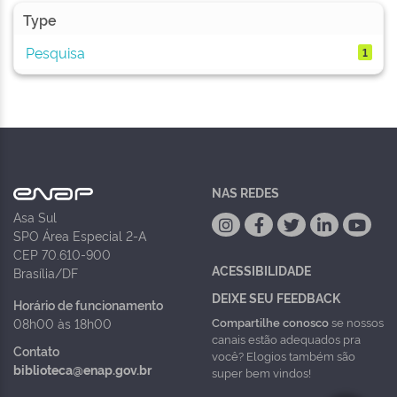
Type
Pesquisa
1
NAS REDES
Asa Sul
SPO Área Especial 2-A
CEP 70.610-900
ACESSIBILIDADE
Brasília/DF
DEIXE SEU FEEDBACK
Horário de funcionamento
Compartilhe conosco
se nossos
08h00 às 18h00
canais estão adequados pra
Contato
você? Elogios também são
biblioteca@enap.gov.br
super bem vindos!