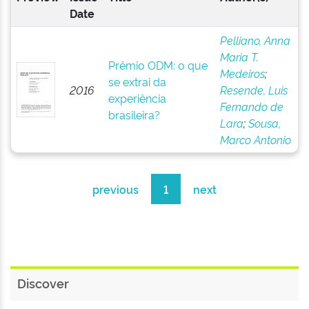
Date
Pelliano, Anna
Maria T.
Prêmio ODM: o que
Medeiros
;
se extrai da
2016
Resende, Luis
experiência
Fernando de
brasileira?
Lara
;
Sousa,
Marco Antonio
previous
1
next
Discover