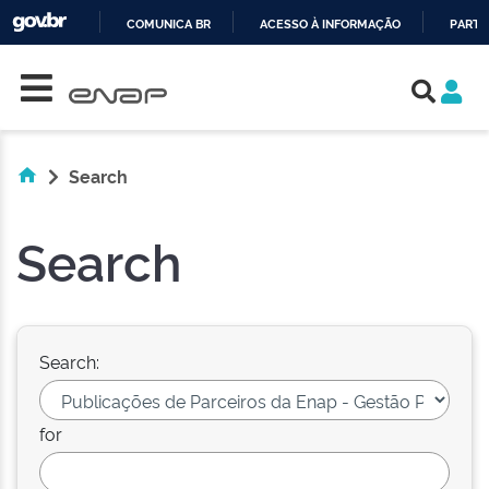
COMUNICA BR
ACESSO À INFORMAÇÃO
PARTI
Skip navigation
IR
PARA
O
CONTEÚDO
Search
Search
Search:
for