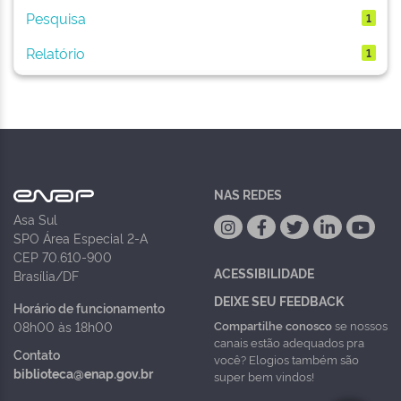
Pesquisa
1
Relatório
1
NAS REDES
Asa Sul
SPO Área Especial 2-A
CEP 70.610-900
ACESSIBILIDADE
Brasília/DF
DEIXE SEU FEEDBACK
Horário de funcionamento
Compartilhe conosco
se nossos
08h00 às 18h00
canais estão adequados pra
Contato
você? Elogios também são
biblioteca@enap.gov.br
super bem vindos!