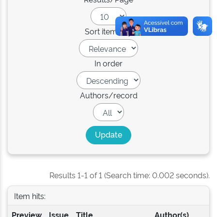
Sort items by
In order
Authors/record
Results 1-1 of 1 (Search time: 0.002 seconds).
Item hits:
Preview
Issue
Title
Author(s)