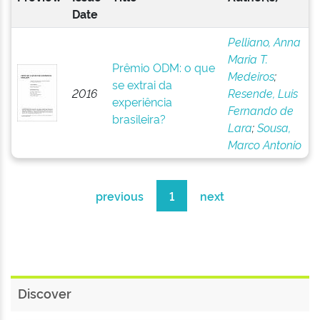
Date
Pelliano, Anna
Maria T.
Prêmio ODM: o que
Medeiros
;
se extrai da
2016
Resende, Luis
experiência
Fernando de
brasileira?
Lara
;
Sousa,
Marco Antonio
previous
1
next
Discover