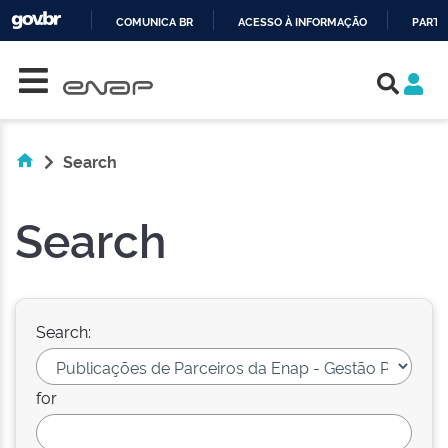
COMUNICA BR
ACESSO À INFORMAÇÃO
PARTI
Skip navigation
IR
PARA
O
CONTEÚDO
Search
Search
Search:
for