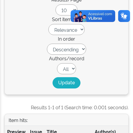
Sort items by
In order
Authors/record
Results 1-1 of 1 (Search time: 0.001 seconds).
Item hits:
Preview
Issue
Title
Author(s)