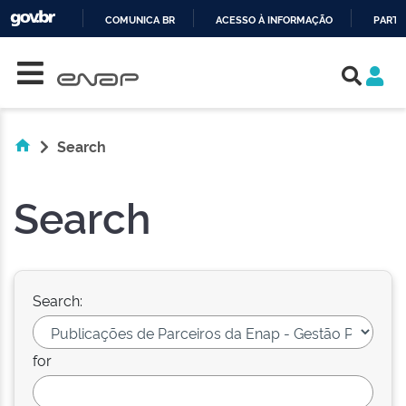
COMUNICA BR
ACESSO À INFORMAÇÃO
PARTI
Skip navigation
IR
PARA
O
CONTEÚDO
Search
Search
Search:
for