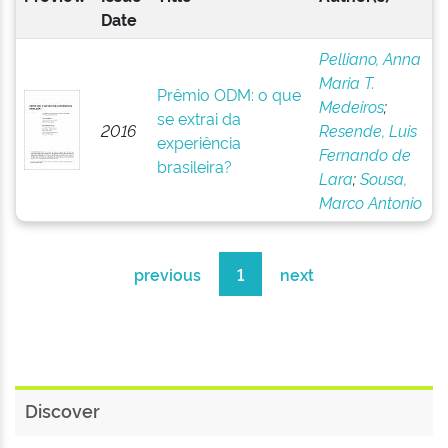
Date
Pelliano, Anna
Maria T.
Prêmio ODM: o que
Medeiros
;
se extrai da
2016
Resende, Luis
experiência
Fernando de
brasileira?
Lara
;
Sousa,
Marco Antonio
previous
1
next
Discover