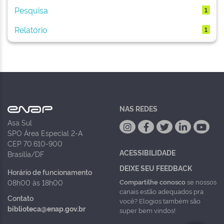
Pesquisa
1
Relatório
1
NAS REDES
Asa Sul
SPO Área Especial 2-A
CEP 70.610-900
ACESSIBILIDADE
Brasília/DF
DEIXE SEU FEEDBACK
Horário de funcionamento
Compartilhe conosco
se nossos
08h00 às 18h00
canais estão adequados pra
Contato
você? Elogios também são
biblioteca@enap.gov.br
super bem vindos!