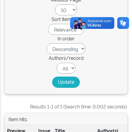
Sort items by
In order
Authors/record
Results 1-1 of 1 (Search time: 0.002 seconds).
Item hits:
Preview
Issue
Title
Author(s)