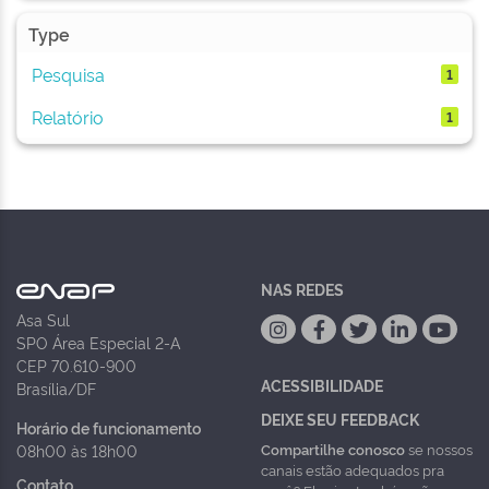
Type
Pesquisa
1
Relatório
1
NAS REDES
Asa Sul
SPO Área Especial 2-A
CEP 70.610-900
ACESSIBILIDADE
Brasília/DF
DEIXE SEU FEEDBACK
Horário de funcionamento
Compartilhe conosco
se nossos
08h00 às 18h00
canais estão adequados pra
Contato