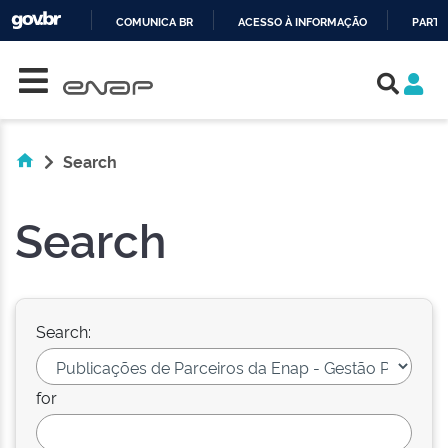
COMUNICA BR
ACESSO À INFORMAÇÃO
PARTI
Skip navigation
IR
PARA
O
CONTEÚDO
Search
Search
Search:
for