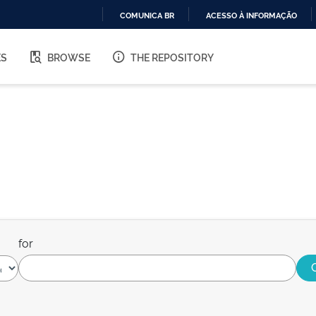
COMUNICA BR
ACESSO À INFORMAÇÃO
IR
PARA
ES
BROWSE
THE REPOSITORY
O
CONTEÚDO
for