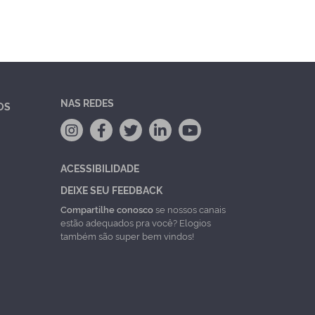
NAS REDES
OS
ACESSIBILIDADE
DEIXE SEU FEEDBACK
Compartilhe conosco
se nossos canais
estão adequados pra você? Elogios
também são super bem vindos!