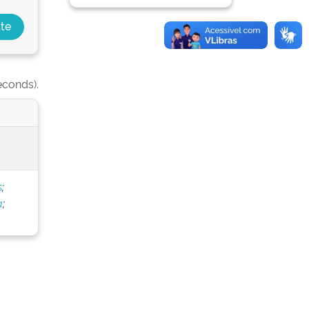
econds).
s
;
a
;