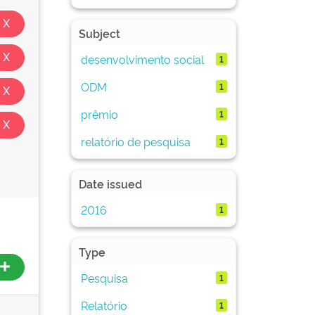
Subject
desenvolvimento social
1
ODM
1
prêmio
1
relatório de pesquisa
1
Date issued
2016
1
Type
Pesquisa
1
Relatório
1