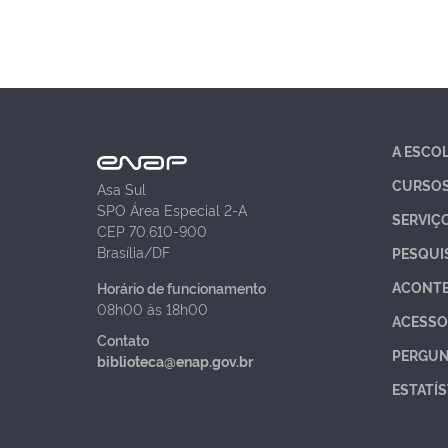
A ESCO
CURSO
Asa Sul
SPO Área Especial 2-A
SERVIÇ
CEP 70.610-900
Brasília/DF
PESQUI
ACONT
Horário de funcionamento
08h00 às 18h00
ACESSO
Contato
PERGUN
biblioteca@enap.gov.br
ESTATÍS