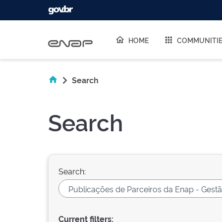
Skip navigation
HOME
COMMUNITI
Search
Search
Search:
Current filters: