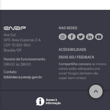
NAS REDES
Asa Sul
SPO Área Especial 2-A
CEP 70.610-900
ACESSIBILIDADE
Brasília/DF
DEIXE SEU FEEDBACK
Horário de funcionamento
Compartilhe conosco
se nossos
08h00 às 18h00
canais estão adequados pra
Contato
você? Elogios também são
biblioteca@enap.gov.br
super bem vindos!