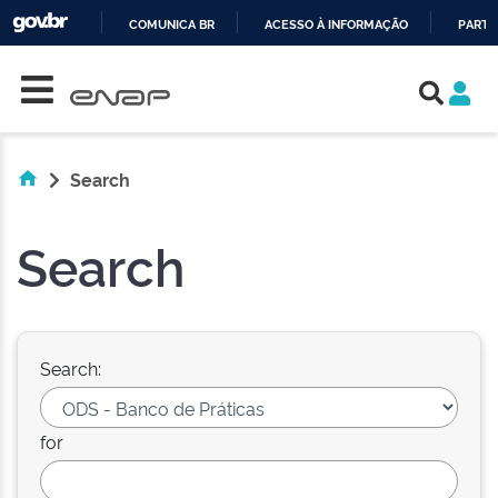
COMUNICA BR
ACESSO À INFORMAÇÃO
PARTI
Skip navigation
IR
PARA
O
CONTEÚDO
Search
Search
Search:
for