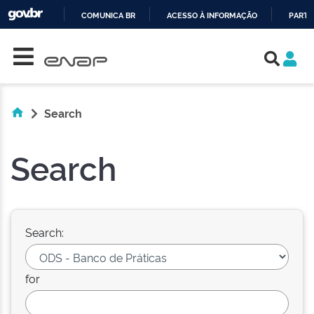
COMUNICA BR
ACESSO À INFORMAÇÃO
PARTI
Skip navigation
IR
PARA
O
CONTEÚDO
Search
Search
Search:
for