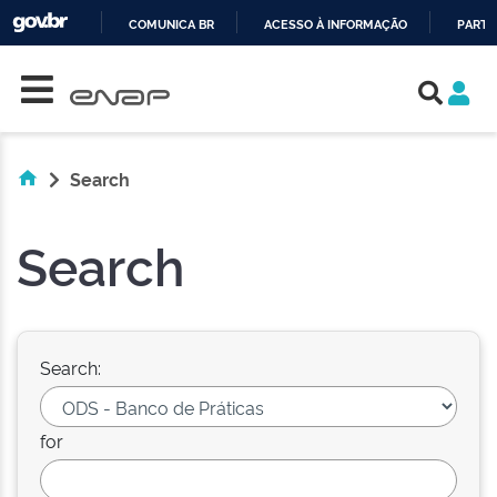
COMUNICA BR
ACESSO À INFORMAÇÃO
PARTI
Skip navigation
IR
PARA
O
CONTEÚDO
Search
Search
Search:
for