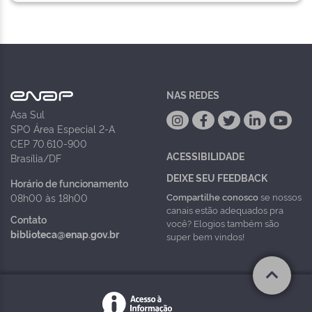
NAS REDES
Asa Sul
SPO Área Especial 2-A
CEP 70.610-900
ACESSIBILIDADE
Brasília/DF
DEIXE SEU FEEDBACK
Horário de funcionamento
Compartilhe conosco
se nossos
08h00 às 18h00
canais estão adequados pra
Contato
você? Elogios também são
biblioteca@enap.gov.br
super bem vindos!