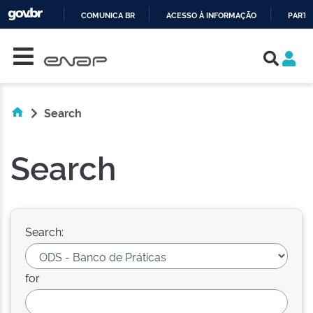
COMUNICA BR
ACESSO À INFORMAÇÃO
PARTI
Skip navigation
IR
PARA
O
CONTEÚDO
Search
Search
Search:
for