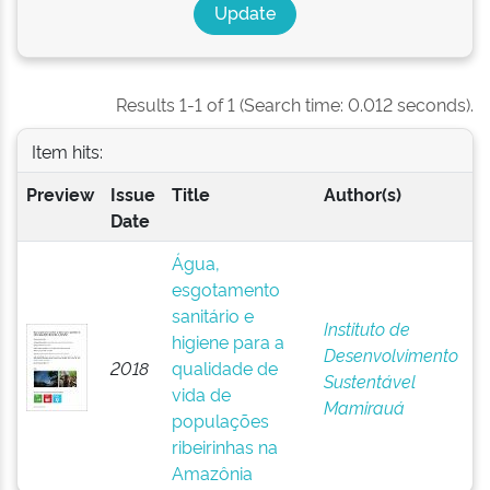
Results 1-1 of 1 (Search time: 0.012 seconds).
Item hits:
Preview
Issue
Title
Author(s)
Date
Água,
esgotamento
sanitário e
Instituto de
higiene para a
Desenvolvimento
2018
qualidade de
Sustentável
vida de
Mamirauá
populações
ribeirinhas na
Amazônia