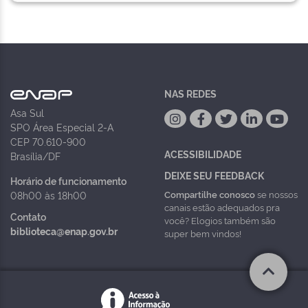
NAS REDES
Asa Sul
SPO Área Especial 2-A
CEP 70.610-900
ACESSIBILIDADE
Brasília/DF
DEIXE SEU FEEDBACK
Horário de funcionamento
Compartilhe conosco
se nossos
08h00 às 18h00
canais estão adequados pra
Contato
você? Elogios também são
biblioteca@enap.gov.br
super bem vindos!