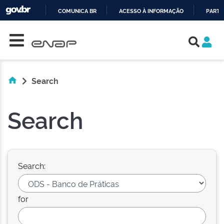
COMUNICA BR
ACESSO À INFORMAÇÃO
PARTI
Skip navigation
IR
PARA
O
CONTEÚDO
Search
Search
Search:
for