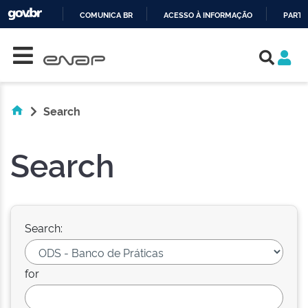
COMUNICA BR
ACESSO À INFORMAÇÃO
PARTI
Skip navigation
IR
PARA
O
CONTEÚDO
Search
Search
Search:
for