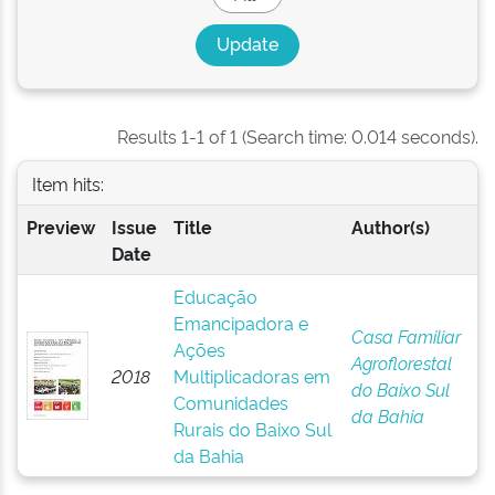
Results 1-1 of 1 (Search time: 0.014 seconds).
Item hits:
Preview
Issue
Title
Author(s)
Date
Educação
Emancipadora e
Casa Familiar
Ações
Agroflorestal
2018
Multiplicadoras em
do Baixo Sul
Comunidades
da Bahia
Rurais do Baixo Sul
da Bahia