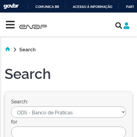
COMUNICA BR
ACESSO À INFORMAÇÃO
PARTI
Skip navigation
IR
PARA
O
CONTEÚDO
Search
Search
Search:
for