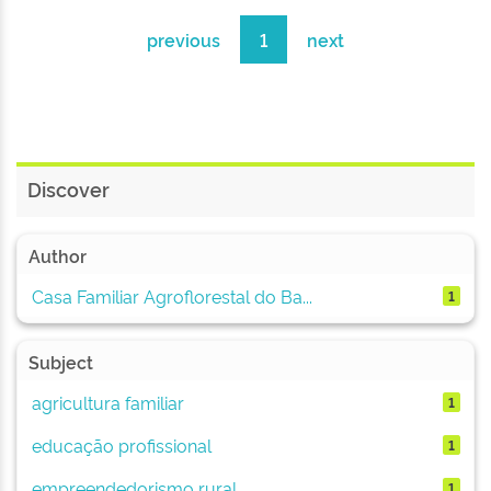
previous
1
next
Discover
Author
Casa Familiar Agroflorestal do Ba...
1
Subject
agricultura familiar
1
educação profissional
1
empreendedorismo rural
1