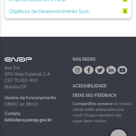
Objetivos de Desenvolvimento Sust...
1
NAS REDES
Asa Sul
SPO Área Especial 2-A
CEP 70.610-900
ACESSIBILIDADE
Brasília/DF
DEIXE SEU FEEDBACK
Horário de funcionamento
Compartilhe conosco
se nossos
08h00 às 18h00
canais estão adequados pra
Contato
você? Elogios também são
biblioteca@enap.gov.br
super bem vindos!