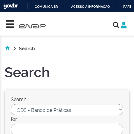
COMUNICA BR
ACESSO À INFORMAÇÃO
PARTI
Skip navigation
IR
PARA
O
CONTEÚDO
Search
Search
Search:
for