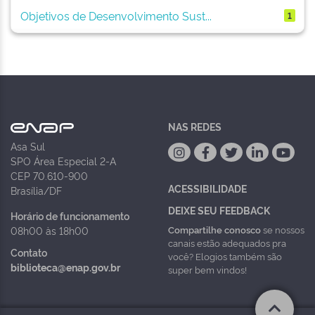
Objetivos de Desenvolvimento Sust...
1
NAS REDES
Asa Sul
SPO Área Especial 2-A
CEP 70.610-900
ACESSIBILIDADE
Brasília/DF
DEIXE SEU FEEDBACK
Horário de funcionamento
Compartilhe conosco
se nossos
08h00 às 18h00
canais estão adequados pra
Contato
você? Elogios também são
biblioteca@enap.gov.br
super bem vindos!