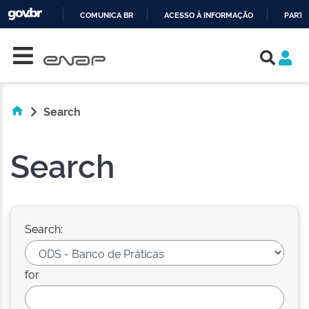
COMUNICA BR
ACESSO À INFORMAÇÃO
PARTI
Skip navigation
IR
PARA
O
CONTEÚDO
Search
Search
Search:
for