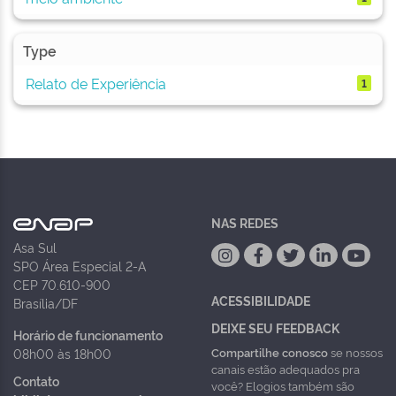
Type
Relato de Experiência
1
NAS REDES
Asa Sul
SPO Área Especial 2-A
CEP 70.610-900
ACESSIBILIDADE
Brasília/DF
DEIXE SEU FEEDBACK
Horário de funcionamento
Compartilhe conosco
se nossos
08h00 às 18h00
canais estão adequados pra
Contato
você? Elogios também são