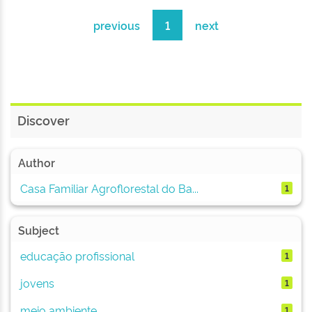
previous
1
next
Discover
Author
Casa Familiar Agroflorestal do Ba...
1
Subject
educação profissional
1
jovens
1
meio ambiente
1