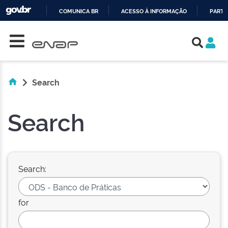
COMUNICA BR
ACESSO À INFORMAÇÃO
PARTI
Skip navigation
IR
PARA
O
CONTEÚDO
Search
Search
Search:
for