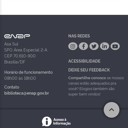
NAS REDES
Asa Sul
SPO Área Especial 2-A
CEP 70.610-900
ACESSIBILIDADE
Brasília/DF
DEIXE SEU FEEDBACK
Horário de funcionamento
Compartilhe conosco
se nossos
08h00 às 18h00
canais estão adequados pra
Contato
você? Elogios também são
biblioteca@enap.gov.br
super bem vindos!