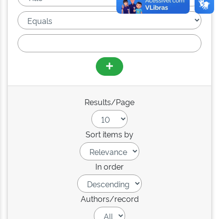
Results/Page
Sort items by
In order
Authors/record