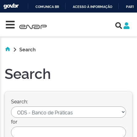
COMUNICA BR
ACESSO À INFORMAÇÃO
PARTI
Skip navigation
IR
PARA
O
CONTEÚDO
Search
Search
Search:
for