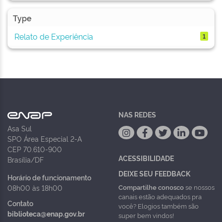
Type
Relato de Experiência
1
NAS REDES
Asa Sul
SPO Área Especial 2-A
CEP 70.610-900
ACESSIBILIDADE
Brasília/DF
DEIXE SEU FEEDBACK
Horário de funcionamento
Compartilhe conosco
se nossos
08h00 às 18h00
canais estão adequados pra
Contato
você? Elogios também são
biblioteca@enap.gov.br
super bem vindos!