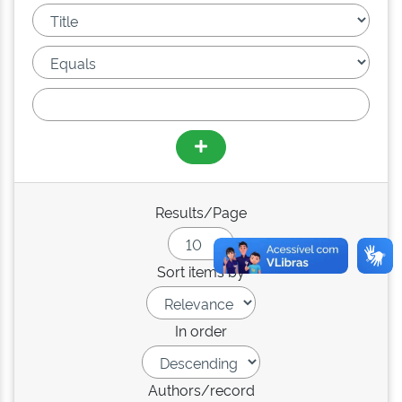
Results/Page
Sort items by
In order
Authors/record