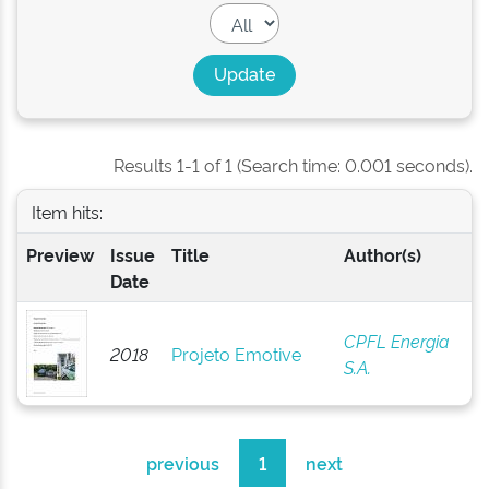
Results 1-1 of 1 (Search time: 0.001 seconds).
Item hits:
Preview
Issue
Title
Author(s)
Date
CPFL Energia
2018
Projeto Emotive
S.A.
previous
1
next