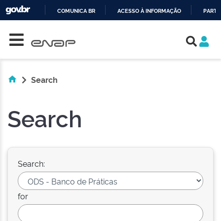
COMUNICA BR
ACESSO À INFORMAÇÃO
PARTI
Skip navigation
IR
PARA
O
CONTEÚDO
Search
Search
Search:
for