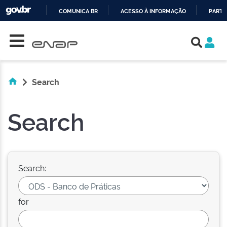
COMUNICA BR
ACESSO À INFORMAÇÃO
PARTI
Skip navigation
IR
PARA
O
CONTEÚDO
Search
Search
Search:
for