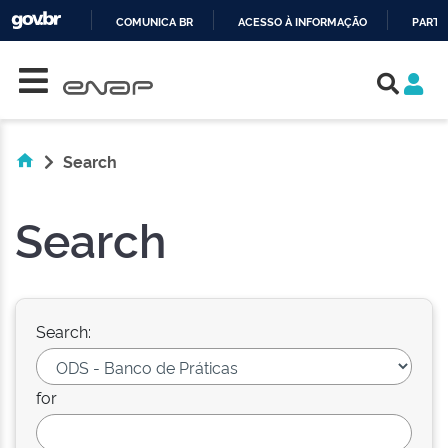
COMUNICA BR
ACESSO À INFORMAÇÃO
PARTI
Skip navigation
IR
PARA
O
CONTEÚDO
Search
Search
Search:
for