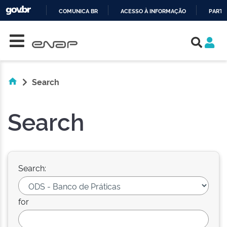
COMUNICA BR
ACESSO À INFORMAÇÃO
PARTI
Skip navigation
IR
PARA
O
CONTEÚDO
Search
Search
Search:
for