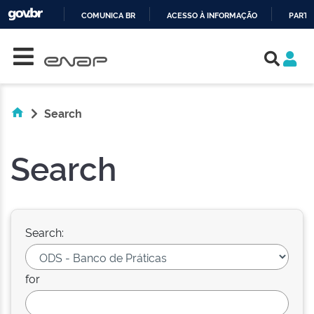
COMUNICA BR
ACESSO À INFORMAÇÃO
PARTI
Skip navigation
IR
PARA
O
CONTEÚDO
Search
Search
Search:
for