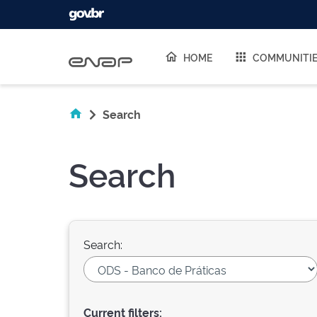
Skip navigation
HOME
COMMUNITI
Search
Search
Search:
Current filters: