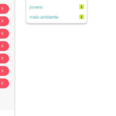
jovens
1
meio ambiente
1