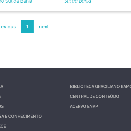
o Sul da Bahia
Sul da Bahia
revious
1
next
LA
BIBLIOTECA GRACILIANO RAM
S
CENTRAL DE CONTEÚDO
OS
ACERVO ENAP
SA E CONHECIMENTO
ECE