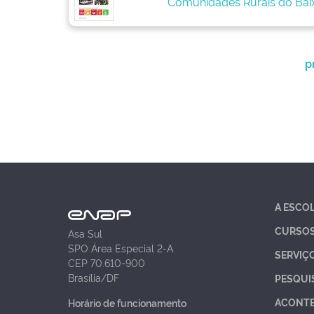
Comunidades Rurais do Baix
p
A ESCO
CURSO
Asa Sul
SPO Área Especial 2-A
SERVIÇ
CEP 70.610-900
Brasília/DF
PESQUI
ACONT
Horário de funcionamento