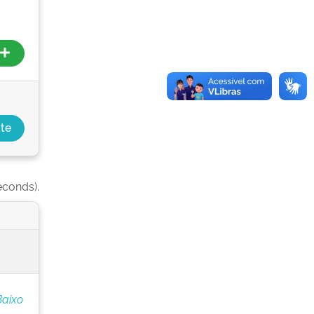
econds).
Baixo