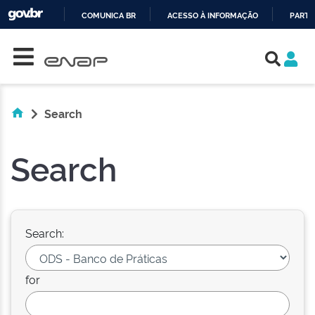
COMUNICA BR
ACESSO À INFORMAÇÃO
PARTI
Skip navigation
IR
PARA
O
CONTEÚDO
Search
Search
Search:
for