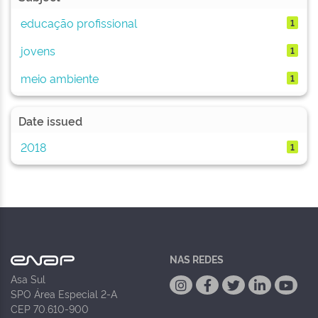
educação profissional
1
jovens
1
meio ambiente
1
Date issued
2018
1
NAS REDES
Asa Sul
SPO Área Especial 2-A
CEP 70.610-900