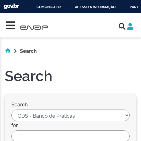
COMUNICA BR
ACESSO À INFORMAÇÃO
PARTI
Skip navigation
IR
PARA
O
CONTEÚDO
Search
Search
Search:
for