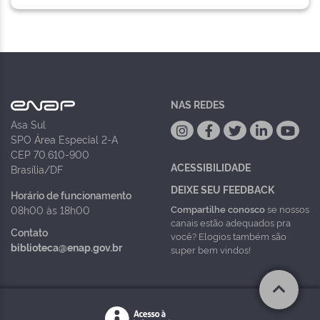
NAS REDES
Asa Sul
SPO Área Especial 2-A
CEP 70.610-900
ACESSIBILIDADE
Brasília/DF
DEIXE SEU FEEDBACK
Horário de funcionamento
Compartilhe conosco
se nossos
08h00 às 18h00
canais estão adequados pra
Contato
você? Elogios também são
biblioteca@enap.gov.br
super bem vindos!