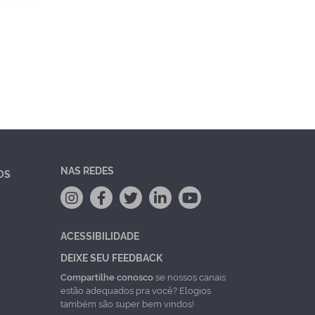
NAS REDES
OS
ACESSIBILIDADE
DEIXE SEU FEEDBACK
Compartilhe conosco
se nossos canais
estão adequados pra você? Elogios
também são super bem vindos!