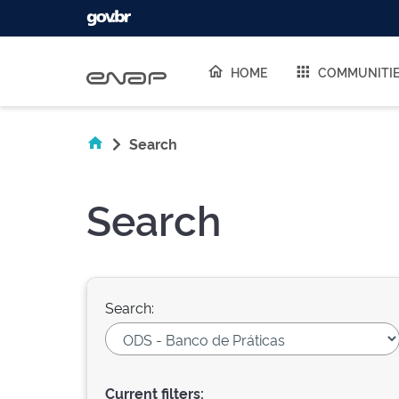
Skip navigation
HOME
COMMUNITI
Search
Search
Search:
Current filters: