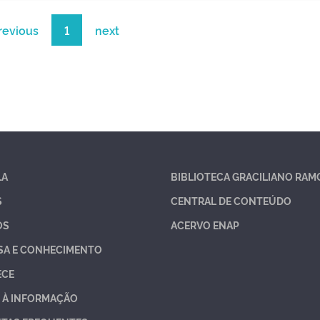
revious
1
next
LA
BIBLIOTECA GRACILIANO RAM
S
CENTRAL DE CONTEÚDO
OS
ACERVO ENAP
SA E CONHECIMENTO
ECE
 À INFORMAÇÃO