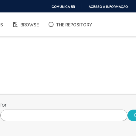
COMUNICA BR
ACESSO À INFORMAÇÃO
IR
PARA
ES
BROWSE
THE REPOSITORY
O
CONTEÚDO
for