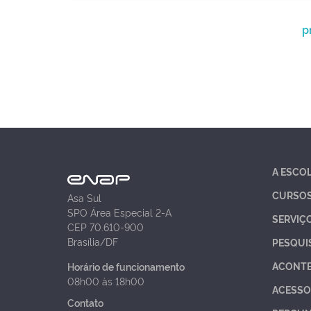
p
A ESCO
CURSO
Asa Sul
SPO Área Especial 2-A
SERVIÇ
CEP 70.610-900
Brasília/DF
PESQUI
ACONT
Horário de funcionamento
08h00 às 18h00
ACESSO
Contato