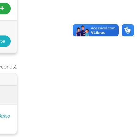
econds).
Baixo