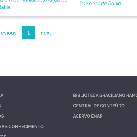
Baixo Sul da Bahia
Bahia
revious
1
next
LA
BIBLIOTECA GRACILIANO RAM
S
CENTRAL DE CONTEÚDO
OS
ACERVO ENAP
SA E CONHECIMENTO
ECE