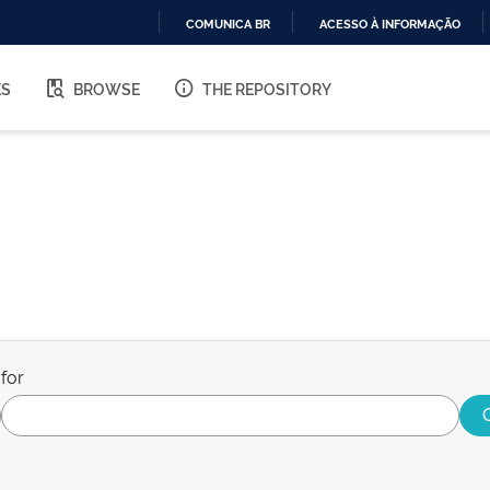
COMUNICA BR
ACESSO À INFORMAÇÃO
IR
PARA
ES
BROWSE
THE REPOSITORY
O
CONTEÚDO
for