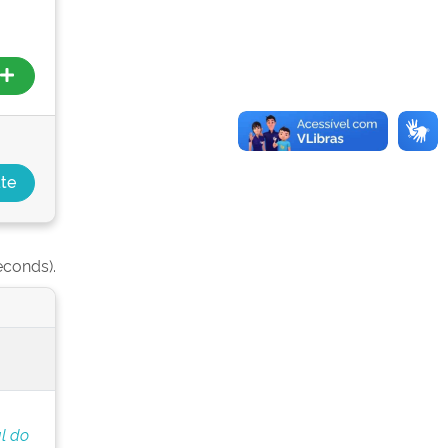
econds).
l do