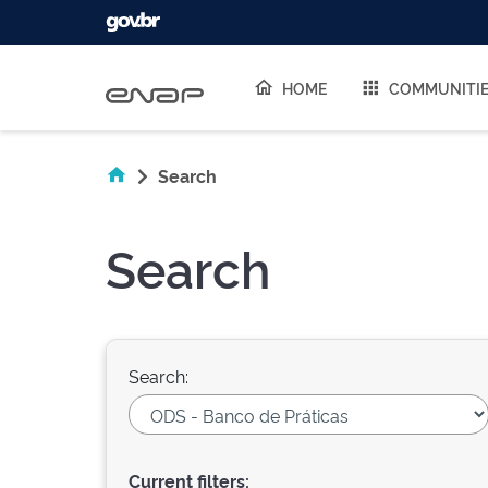
Skip navigation
HOME
COMMUNITI
Search
Search
Search:
Current filters: