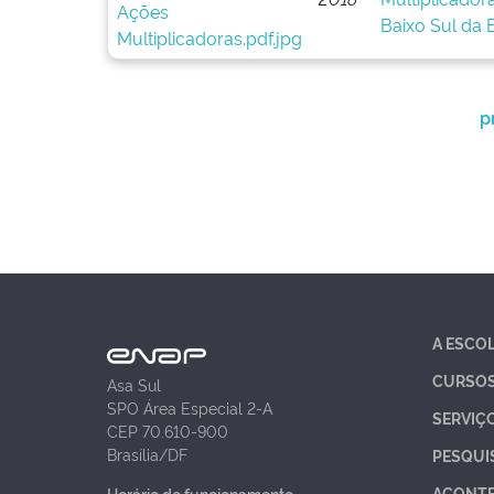
Baixo Sul da 
p
A ESCO
CURSO
Asa Sul
SPO Área Especial 2-A
SERVIÇ
CEP 70.610-900
Brasília/DF
PESQUI
ACONT
Horário de funcionamento