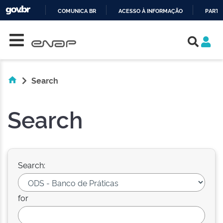
COMUNICA BR
ACESSO À INFORMAÇÃO
PARTI
Skip navigation
IR
PARA
O
CONTEÚDO
Search
Search
Search:
for