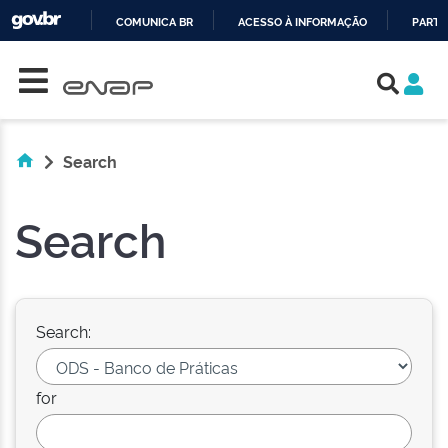
COMUNICA BR
ACESSO À INFORMAÇÃO
PARTI
Skip navigation
IR
PARA
O
CONTEÚDO
Search
Search
Search:
for