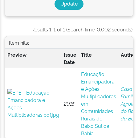
Results 1-1 of 1 (Search time: 0.002 seconds).
Item hits:
Preview
Issue
Title
Author(
Date
Educação
Emancipadora
e Ações
Casa
Multiplicadoras
Familia
2018
em
Agroflor
Comunidades
do Baix
Rurais do
da Bah
Baixo Sul da
Bahia