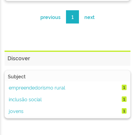
previous
1
next
Discover
Subject
empreendedorismo rural
1
inclusão social
1
jovens
1