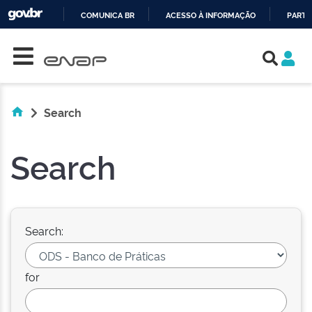
COMUNICA BR
ACESSO À INFORMAÇÃO
PARTI
Skip navigation
IR
PARA
O
CONTEÚDO
Search
Search
Search:
for