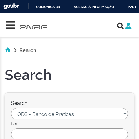
COMUNICA BR
ACESSO À INFORMAÇÃO
PARTI
Skip navigation
IR
PARA
O
CONTEÚDO
Search
Search
Search:
for