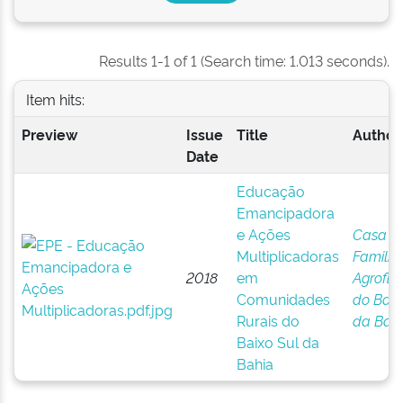
Results 1-1 of 1 (Search time: 1.013 seconds).
Item hits:
Preview
Issue
Title
Author(
Date
Educação
Emancipadora
e Ações
Casa
Multiplicadoras
Familia
2018
em
Agroflor
Comunidades
do Baix
Rurais do
da Bah
Baixo Sul da
Bahia