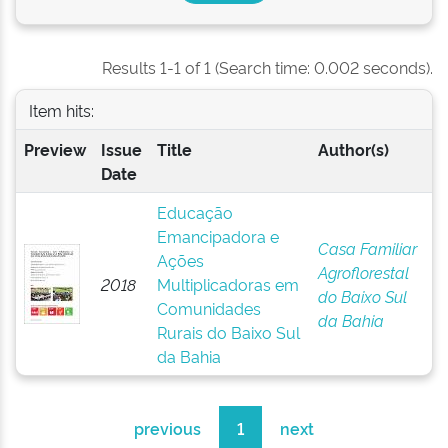
Results 1-1 of 1 (Search time: 0.002 seconds).
Item hits:
Preview
Issue
Title
Author(s)
Date
Educação
Emancipadora e
Casa Familiar
Ações
Agroflorestal
2018
Multiplicadoras em
do Baixo Sul
Comunidades
da Bahia
Rurais do Baixo Sul
da Bahia
previous
1
next