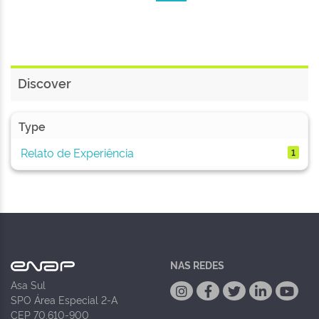
Discover
Type
Relato de Experiência
1
NAS REDES
Asa Sul
SPO Área Especial 2-A
CEP 70.610-900