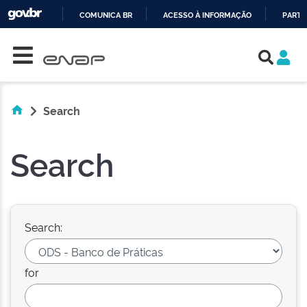
COMUNICA BR
ACESSO À INFORMAÇÃO
PARTI
Skip navigation
IR
PARA
O
CONTEÚDO
Search
Search
Search:
for